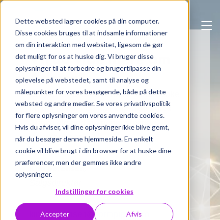
Skip to main content
Dette websted lagrer cookies på din computer.
Disse cookies bruges til at indsamle informationer
om din interaktion med websitet, ligesom de gør
Vil du vide mere om
det muligt for os at huske dig. Vi bruger disse
oplysninger til at forbedre og brugertilpasse din
Adoxa?
oplevelse på webstedet, samt til analyse og
målepunkter for vores besøgende, både på dette
Udfyld formularen til højre for at booke
websted og andre medier. Se vores privatlivspolitik
en demo eller du kan kontakte vores
for flere oplysninger om vores anvendte cookies.
Adoxa ekspert på nedenstående
Hvis du afviser, vil dine oplysninger ikke blive gemt,
informationer.
når du besøger denne hjemmeside. En enkelt
cookie vil blive brugt i din browser for at huske dine
præferencer, men der gemmes ikke andre
Kim Sørensen,
oplysninger.
Salgsdirektør
Indstillinger for cookies
kim.soerensen@formpipe.com
Accepter
Afvis