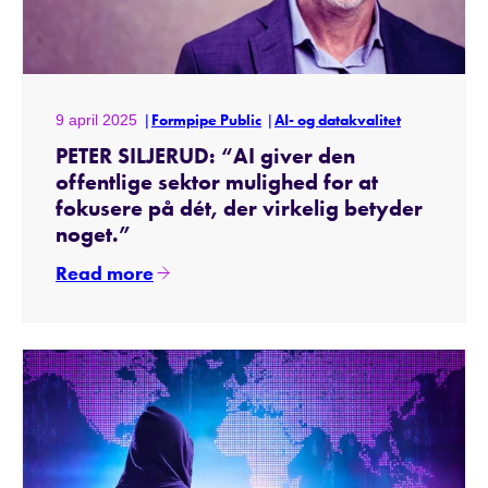
9 april 2025
Formpipe Public
AI- og datakvalitet
PETER SILJERUD: “AI giver den
offentlige sektor mulighed for at
fokusere på dét, der virkelig betyder
noget.”
Read more