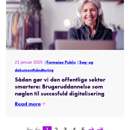
21 januar 2025
Formpipe Public
Sag- og
dokumenthåndtering
Sådan gør vi den offentlige sektor
smartere: Brugeruddannelse som
nøglen til succesfuld digitalisering
Read more
1
2
3
4
5