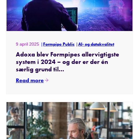
9 april 2025
Formpipe Public
AI- og datakvalitet
Adoxa blev Formpipes allervigtigste
system i 2024 – og der er der én
særlig grund til...
Read more