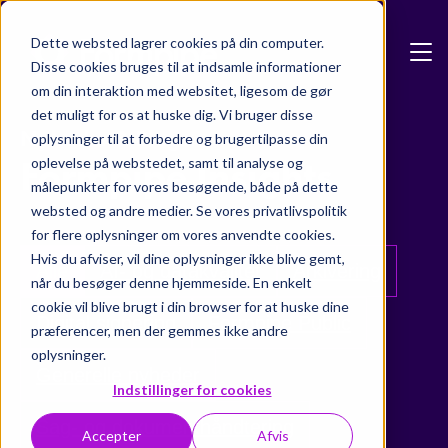
Skip to main content
Dette websted lagrer cookies på din computer.
Disse cookies bruges til at indsamle informationer
om din interaktion med websitet, ligesom de gør
det muligt for os at huske dig. Vi bruger disse
Nyheder & Blogs
oplysninger til at forbedre og brugertilpasse din
Formpipe Insights
oplevelse på webstedet, samt til analyse og
målepunkter for vores besøgende, både på dette
websted og andre medier. Se vores privatlivspolitik
for flere oplysninger om vores anvendte cookies.
Hvis du afviser, vil dine oplysninger ikke blive gemt,
Alle
AI- og datakvalitet
Arkivering
når du besøger denne hjemmeside. En enkelt
cookie vil blive brugt i din browser for at huske dine
Digital signering
Formpipe Public
præferencer, men der gemmes ikke andre
oplysninger.
Generelle nyheder
Indstillinger for cookies
Sag- og dokumenthåndtering
Accepter
Afvis