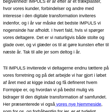
begivenhed! IMPULS er år efter år et trækplaster,
hvor vores kunder, forbindelser og andre med
interesse i den digitale transformation inviteres
indenfor, og i år var måske det bedste IMPULS vi
nogensinde har afholdt. I hvert fald, hvis vi spørger
vores deltagere. Det er vi naturligvis både stolte og
glade over, og vi glæder os til at gøre kunsten efter til
næste år. Tak til alle jer som deltog i år.
Til IMPULS inviterede vi deltagerne endnu tættere på
vores forretning og på det arbejde vi har gjort i løbet
af året med at kigge indad og få defineret hvem
Formpipe er, og hvordan vi på bedst mulig vis
bidrager til den digitale transformation af samfundet.
Her præsenterede vi også
vores nye hjemmeside
,
som for os, og forhåbentlig for jer, er et tydeligt