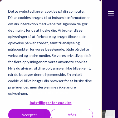
Skip to main content
Dette websted lagrer cookies på din computer.
Disse cookies bruges til at indsamle informationer
om din interaktion med websitet, ligesom de gør
det muligt for os at huske dig. Vi bruger disse
Blog
oplysninger til at forbedre og brugertilpasse din
oplevelse på webstedet, samt til analyse og
Glædelig jul & godt
målepunkter for vores besøgende, både på dette
websted og andre medier. Se vores privatlivspolitik
nytår
for flere oplysninger om vores anvendte cookies.
Hvis du afviser, vil dine oplysninger ikke blive gemt,
når du besøger denne hjemmeside. En enkelt
5 december 2019
cookie vil blive brugt i din browser for at huske dine
præferencer, men der gemmes ikke andre
Formpipe Public
Generelle nyheder
oplysninger.
Indstillinger for cookies
Accepter
Afvis