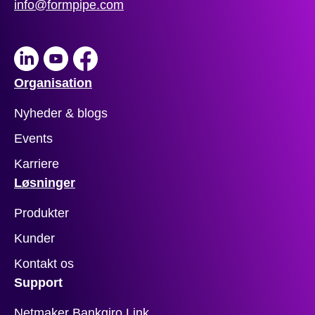
info@formpipe.com
LinkedIn
Youtube
Facebook
Organisation
Nyheder & blogs
Events
Karriere
Løsninger
Produkter
Kunder
Kontakt os
Support
Netmaker Bankgiro Link