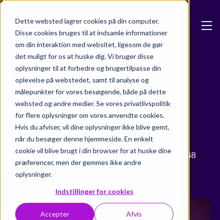
Skip to main content
Dette websted lagrer cookies på din computer.
Disse cookies bruges til at indsamle informationer
om din interaktion med websitet, ligesom de gør
det muligt for os at huske dig. Vi bruger disse
oplysninger til at forbedre og brugertilpasse din
Events
oplevelse på webstedet, samt til analyse og
målepunkter for vores besøgende, både på dette
Årets sista AI-
websted og andre medier. Se vores privatlivspolitik
for flere oplysninger om vores anvendte cookies.
nätverksträff
Hvis du afviser, vil dine oplysninger ikke blive gemt,
når du besøger denne hjemmeside. En enkelt
cookie vil blive brugt i din browser for at huske dine
2 dec. 2025
11:00 - 15:00
Sveavägen 168
præferencer, men der gemmes ikke andre
Event
Offentlig Sektor
oplysninger.
Indstillinger for cookies
Accepter
Afvis