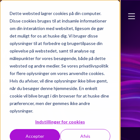
Skip to main content
Dette websted lagrer cookies på din computer.
Disse cookies bruges til at indsamle informationer
om din interaktion med websitet, ligesom de gør
det muligt for os at huske dig. Vi bruger disse
oplysninger til at forbedre og brugertilpasse din
W3D3
oplevelse på webstedet, samt til analyse og
målepunkter for vores besøgende, både på dette
Løsningen, der giver dig sikker,
websted og andre medier. Se vores privatlivspolitik
for flere oplysninger om vores anvendte cookies.
overkommelig og skalerbar digital
Hvis du afviser, vil dine oplysninger ikke blive gemt,
når du besøger denne hjemmeside. En enkelt
dokument- og sagshåndtering.
cookie vil blive brugt i din browser for at huske dine
Produktbrochure
præferencer, men der gemmes ikke andre
oplysninger.
Indstillinger for cookies
Accepter
Afvis