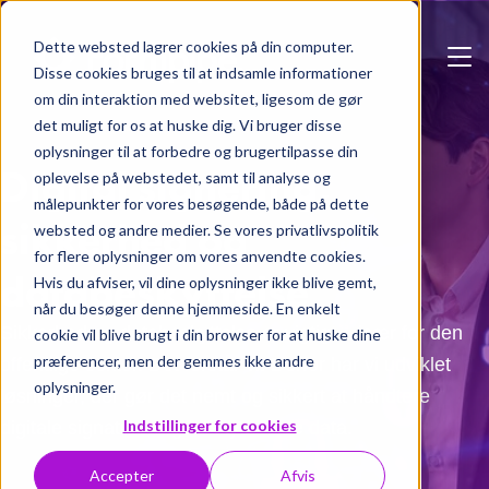
Skip to main content
Dette websted lagrer cookies på din computer.
Disse cookies bruges til at indsamle informationer
om din interaktion med websitet, ligesom de gør
det muligt for os at huske dig. Vi bruger disse
oplysninger til at forbedre og brugertilpasse din
Digital signering,
oplevelse på webstedet, samt til analyse og
målepunkter for vores besøgende, både på dette
sikkerhed og
websted og andre medier. Se vores privatlivspolitik
for flere oplysninger om vores anvendte cookies.
databeskyttelse
Hvis du afviser, vil dine oplysninger ikke blive gemt,
når du besøger denne hjemmeside. En enkelt
Sikkerhed og databeskyttelse er vigtigt – især for den
cookie vil blive brugt i din browser for at huske dine
præferencer, men der gemmes ikke andre
offentlige sektor. Det forstår vi. Derfor har vi udviklet
oplysninger.
løsninger, der gør det nemt og sikkert at håndtere
Indstillinger for cookies
digitale signaturer og beskytte dine data.
Accepter
Afvis