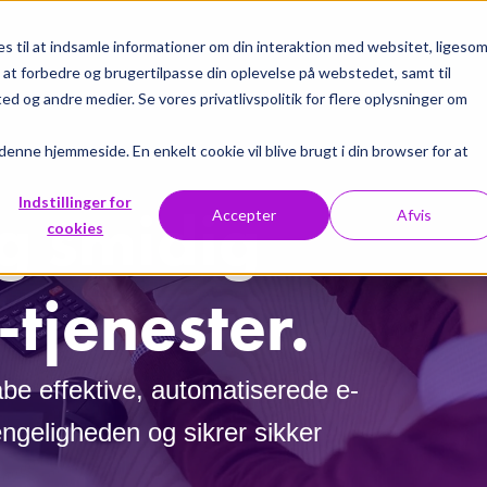
 til at indsamle informationer om din interaktion med websitet, ligeso
il at forbedre og brugertilpasse din oplevelse på webstedet, samt til
og andre medier. Se vores privatlivspolitik for flere oplysninger om
 denne hjemmeside. En enkelt cookie vil blive brugt i din browser for at
Indstillinger for
og smidig
Accepter
Afvis
cookies
-tjenester.
abe effektive, automatiserede e-
gængeligheden og sikrer sikker